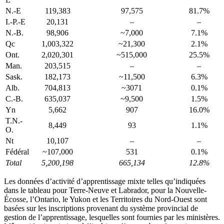
N.-E
119,383
97,575
81.7%
I.-P.-E
20,131
–
–
N.-B.
98,906
~7,000
7.1%
Qc
1,003,322
~21,300
2.1%
Ont.
2,020,301
~515,000
25.5%
Man.
203,515
–
–
Sask.
182,173
~11,500
6.3%
Alb.
704,813
~3071
0.1%
C.-B.
635,037
~9,500
1.5%
Yn
5,662
907
16.0%
T.N.-
8,449
93
1.1%
O.
Nt
10,107
–
–
Fédéral
~107,000
531
0.1%
Total
5,200,198
665,134
12.8%
Les données d’activité d’apprentissage mixte telles qu’indiquées
dans le tableau pour Terre-Neuve et Labrador, pour la Nouvelle-
Écosse, l’Ontario, le Yukon et les Territoires du Nord-Ouest sont
basées sur les inscriptions provenant du système provincial de
gestion de l’apprentissage, lesquelles sont fournies par les ministères.