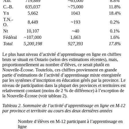
Alb.
719,889
~63,000
8.8%
C.-B.
635,037
~75,000
11.8%
Yn
5,662
1043
18.4%
T.N.-
8,449
~193
0.2%
O.
Nt
10,107
~40
0.1%
Fédéral
~107,000
1,663
1.6%
Total
5,200,198
927,393
17.8%
Le plus haut niveau d’activité d’apprentissage en ligne en chiffres
bruts se situait en Ontario (selon des estimations récentes), mais,
proportionnellement au nombre d’élèves, ce serait plutôt en
Nouvelle-Écosse. Toutefois, ces chiffres proviennent en grande
partie d’estimations de l’activité d’apprentissage mixte enregistrée
par les systèmes d’inscription en éducation gérés par la province. Le
niveau de participation dans la plupart des provinces et territoires est
relativement constant (moins de 2 % de différence) à l’exception de
la Nouvelle-Écosse (voir tableau 2).
Tableau 2. Sommaire de l’activité d’apprentissage en ligne en M-12
par province et territoire au cours des deux dernières années
Nombre d’élèves en M-12 participant à l’apprentissage en
ligne