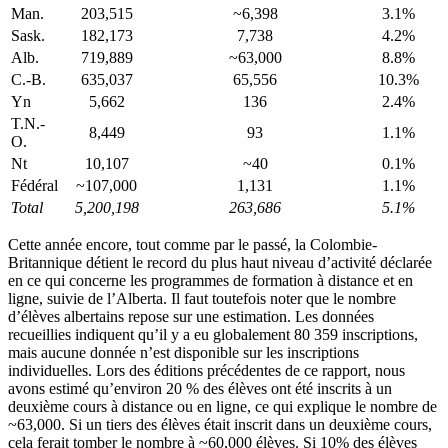
Man.
203,515
~6,398
3.1%
Sask.
182,173
7,738
4.2%
Alb.
719,889
~63,000
8.8%
C.-B.
635,037
65,556
10.3%
Yn
5,662
136
2.4%
T.N.-
8,449
93
1.1%
O.
Nt
10,107
~40
0.1%
Fédéral
~107,000
1,131
1.1%
Total
5,200,198
263,686
5.1%
Cette année encore, tout comme par le passé, la Colombie-
Britannique détient le record du plus haut niveau d’activité déclarée
en ce qui concerne les programmes de formation à distance et en
ligne, suivie de l’Alberta. Il faut toutefois noter que le nombre
d’élèves albertains repose sur une estimation. Les données
recueillies indiquent qu’il y a eu globalement 80 359 inscriptions,
mais aucune donnée n’est disponible sur les inscriptions
individuelles. Lors des éditions précédentes de ce rapport, nous
avons estimé qu’environ 20 % des élèves ont été inscrits à un
deuxième cours à distance ou en ligne, ce qui explique le nombre de
~63,000. Si un tiers des élèves était inscrit dans un deuxième cours,
cela ferait tomber le nombre à ~60,000 élèves. Si 10% des élèves