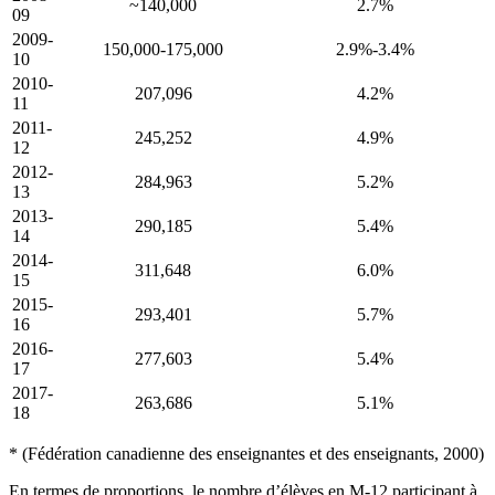
~140,000
2.7%
09
2009-
150,000-175,000
2.9%-3.4%
10
2010-
207,096
4.2%
11
2011-
245,252
4.9%
12
2012-
284,963
5.2%
13
2013-
290,185
5.4%
14
2014-
311,648
6.0%
15
2015-
293,401
5.7%
16
2016-
277,603
5.4%
17
2017-
263,686
5.1%
18
* (Fédération canadienne des enseignantes et des enseignants, 2000)
En termes de proportions, le nombre d’élèves en M-12 participant à