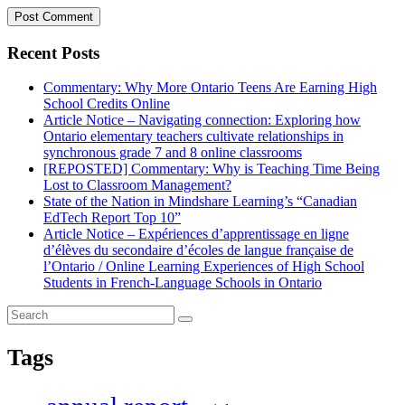
Recent Posts
Commentary: Why More Ontario Teens Are Earning High
School Credits Online
Article Notice – Navigating connection: Exploring how
Ontario elementary teachers cultivate relationships in
synchronous grade 7 and 8 online classrooms
[REPOSTED] Commentary: Why is Teaching Time Being
Lost to Classroom Management?
State of the Nation in Mindshare Learning’s “Canadian
EdTech Report Top 10”
Article Notice – Expériences d’apprentissage en ligne
d’élèves du secondaire d’écoles de langue française de
l’Ontario / Online Learning Experiences of High School
Students in French-Language Schools in Ontario
Tags