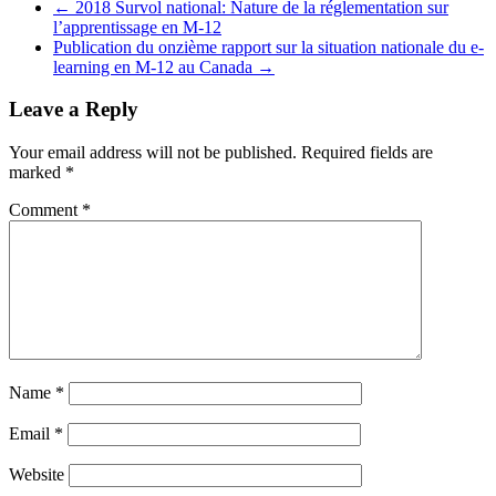
←
2018 Survol national: Nature de la réglementation sur
l’apprentissage en M-12
Publication du onzième rapport sur la situation nationale du e-
learning en M-12 au Canada
→
Leave a Reply
Your email address will not be published.
Required fields are
marked
*
Comment
*
Name
*
Email
*
Website