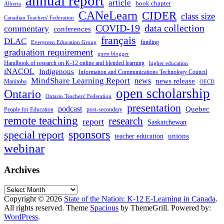
annual report
article
book chapter
Alberta
CANeLearn
CIDER
class size
Canadian Teachers' Federation
COVID-19
data collection
commentary
conferences
français
DLAC
funding
Evergreen Education Group
graduation requirement
guest blogger
Handbook of research on K-12 online and blended learning
higher education
iNACOL
Indigenous
Information and Communications Technology Council
MindShare Learning Report
news
news release
Manitoba
OECD
open scholarship
Ontario
Ontario Teachers' Federation
presentation
podcast
Quebec
People for Education
post-secondary
remote teaching
research
report
Saskatchewan
sponsors
special report
unions
teacher education
webinar
Archives
Archives
Copyright © 2026
State of the Nation: K-12 E-Learning in Canada
.
All rights reserved. Theme
Spacious
by ThemeGrill. Powered by:
WordPress
.