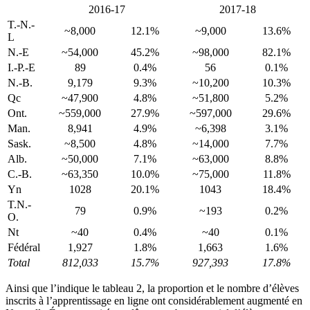
2016-17
2017-18
T.-N.-
~8,000
12.1%
~9,000
13.6%
L
N.-E
~54,000
45.2%
~98,000
82.1%
I.-P.-E
89
0.4%
56
0.1%
N.-B.
9,179
9.3%
~10,200
10.3%
Qc
~47,900
4.8%
~51,800
5.2%
Ont.
~559,000
27.9%
~597,000
29.6%
Man.
8,941
4.9%
~6,398
3.1%
Sask.
~8,500
4.8%
~14,000
7.7%
Alb.
~50,000
7.1%
~63,000
8.8%
C.-B.
~63,350
10.0%
~75,000
11.8%
Yn
1028
20.1%
1043
18.4%
T.N.-
79
0.9%
~193
0.2%
O.
Nt
~40
0.4%
~40
0.1%
Fédéral
1,927
1.8%
1,663
1.6%
Total
812,033
15.7%
927,393
17.8%
Ainsi que l’indique le tableau 2, la proportion et le nombre d’élèves
inscrits à l’apprentissage en ligne ont considérablement augmenté en