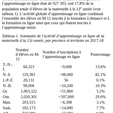
l’apprentissage en ligne était de 927 393, soit 17.8% de la
e
population totale d’élèves de la maternelle à la 12
année (voir
tableau 1). L’activité globale d’apprentissage en ligne combinait
l’ensemble des élèves en M-12 inscrits à la formation à distance et à
la formation en ligne ainsi que ceux qui étaient inscrits à
l’apprentissage mixte.
Tableau 1.
Sommaire de l’activité d’apprentissage en ligne de la
maternelle à la 12e année, par province et territoire en 2017-18
Nombre
Nombre d’inscriptions à
d’élèves en M-
Pourcentage
l’apprentissage en ligne
12
T.-N.-
66,323
~9,000
13.6%
L
N.-E
119,383
~98,000
82.1%
I.-P.-E
20,131
56
0.1%
N.-B.
98,906
~10,200
10.3%
Qc
1,003,322
~51,800
5.2%
Ont.
2,020,301
~597,000
29.6%
Man.
203,515
~6,398
3.1%
Sask.
182,173
~14,000
7.7%