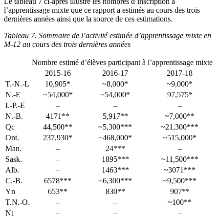
Le tableau 7 ci-après illustre les nombres d’inscription à
l’apprentissage mixte que ce rapport a estimés au cours des trois
dernières années ainsi que la source de ces estimations.
Tableau 7.
Sommaire de l’activité estimée d’apprentissage mixte en
M-12 au cours des trois dernières années
Nombre estimé d’élèves participant à l’apprentissage mixte
2015-16
2016-17
2017-18
T.-N.-L
10,905*
~8,000*
~9,000*
N.-E
~54,000*
~54,000*
97,575*
I.-P.-E
–
–
–
N.-B.
4171**
5,917**
~7,000**
Qc
44,500**
~5,300***
~21,300***
Ont.
237,930*
~468,000*
~515,000*
Man.
–
24***
–
Sask.
–
1895***
~11,500***
Alb.
–
1463***
~3071***
C.-B.
6578***
~6,300***
~9,500***
Yn
653**
830**
907**
T.N.-O.
–
–
~100**
Nt
–
–
–