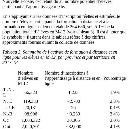
Nouvelle-Écosse, ceci étant dû au nombre potentiel d’élèves
participant à l’apprentissage mixte.
En s’appuyant sur les données d’inscription réelles et estimées, le
nombre d’élèves participant à la formation à distance et à la
formation en ligne seulement était de 264 686, soit 5.1% de la
population totale d’élèves en M-12 (voir tableau 3). Il est à noter que
le symbole ~ figurant dans le tableau réfère à des chiffres
approximatifs fournis durant la collecte de données.
Tableau 3.
Sommaire de l’activité de formation à distance et en
ligne pour les élèves en M-12, par province et par territoire en
2017-18
Nombre
Nombre d’inscriptions à
d’élèves en
l’apprentissage à distance et en
Pourcentage
M-12
ligne
T.-N.-
66,323
1,233
1.9%
L
N.-E
119,383
~2,700
2.3%
I.-P.-E
20,131
56
0.1%
N.-B.
98,906
~3,239
3.4%
Qc
1,003,322
30,366
3.0%
Ont.
2,020,301
~82,000
4.1%