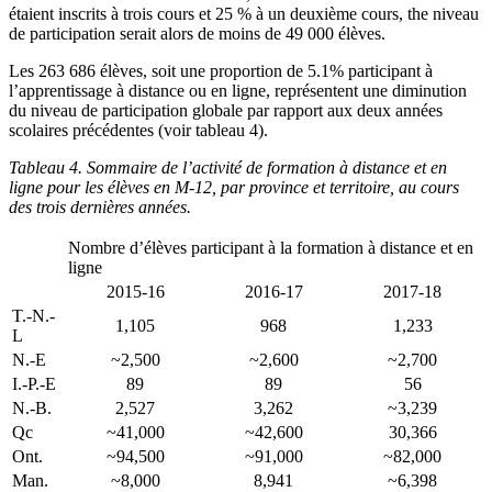
étaient inscrits à trois cours et 25 % à un deuxième cours, the niveau
de participation serait alors de moins de 49 000 élèves.
Les 263 686 élèves, soit une proportion de 5.1% participant à
l’apprentissage à distance ou en ligne, représentent une diminution
du niveau de participation globale par rapport aux deux années
scolaires précédentes (voir tableau 4).
Tableau 4. Sommaire de l’activité de formation à distance et en
ligne pour les élèves en M-12, par province et territoire, au cours
des trois dernières années.
Nombre d’élèves participant à la formation à distance et en
ligne
2015-16
2016-17
2017-18
T.-N.-
1,105
968
1,233
L
N.-E
~2,500
~2,600
~2,700
I.-P.-E
89
89
56
N.-B.
2,527
3,262
~3,239
Qc
~41,000
~42,600
30,366
Ont.
~94,500
~91,000
~82,000
Man.
~8,000
8,941
~6,398