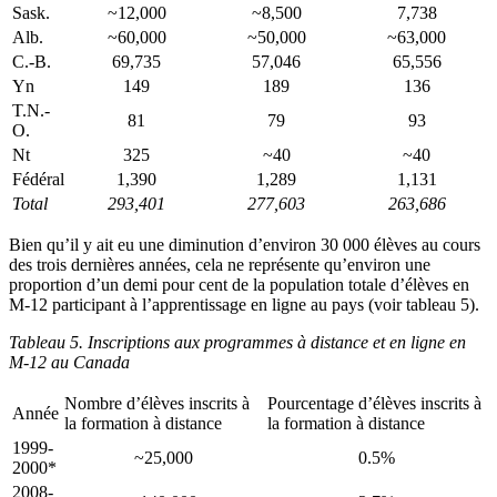
Sask.
~12,000
~8,500
7,738
Alb.
~60,000
~50,000
~63,000
C.-B.
69,735
57,046
65,556
Yn
149
189
136
T.N.-
81
79
93
O.
Nt
325
~40
~40
Fédéral
1,390
1,289
1,131
Total
293,401
277,603
263,686
Bien qu’il y ait eu une diminution d’environ 30 000 élèves au cours
des trois dernières années, cela ne représente qu’environ une
proportion d’un demi pour cent de la population totale d’élèves en
M-12 participant à l’apprentissage en ligne au pays (voir tableau 5).
Tableau 5.
Inscriptions aux programmes à distance et en ligne en
M-12 au Canada
Nombre d’élèves inscrits à
Pourcentage d’élèves inscrits à
Année
la formation à distance
la formation à distance
1999-
~25,000
0.5%
2000*
2008-