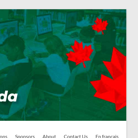
ions
Sponsors
About
Contact Us
En français