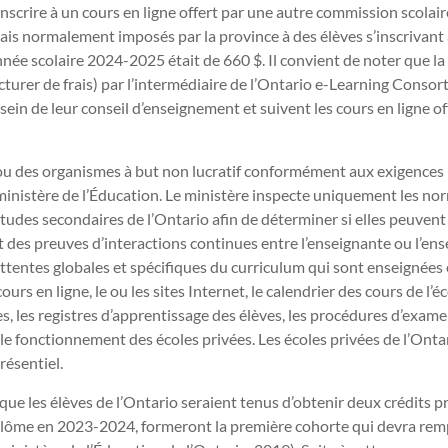
nscrire à un cours en ligne offert par une autre commission scolaire
 frais normalement imposés par la province à des élèves s’inscrivant
nnée scolaire 2024-2025 était de 660 $. Il convient de noter que l
acturer de frais) par l’intermédiaire de l’Ontario e-Learning Consort
 sein de leur conseil d’enseignement et suivent les cours en ligne o
 des organismes à but non lucratif conformément aux exigences lég
ministère de l’Éducation. Le ministère inspecte uniquement les no
tudes secondaires de l’Ontario afin de déterminer si elles peuvent 
t des preuves d’interactions continues entre l’enseignante ou l’en
s attentes globales et spécifiques du curriculum qui sont enseignée
rs en ligne, le ou les sites Internet, le calendrier des cours de l’é
res, les registres d’apprentissage des élèves, les procédures d’exam
le fonctionnement des écoles privées. Les écoles privées de l’Ontar
ésentiel.
ue les élèves de l’Ontario seraient tenus d’obtenir deux crédits p
iplôme en 2023-2024, formeront la première cohorte qui devra remp