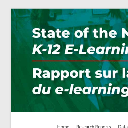
Skip
to
content
State of the Nation: K-1
Home
Research Reports
Data