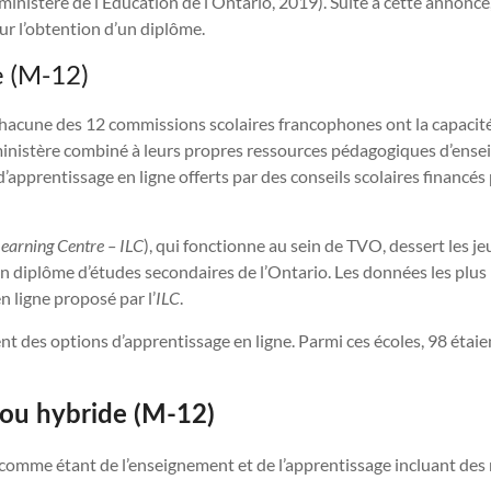
istère de l’Éducation de l’Ontario, 2019). Suite à cette annonce, 
ur l’obtention d’un diplôme.
e (M-12)
une des 12 commissions scolaires francophones ont la capacité d’o
inistère combiné à leurs propres ressources pédagogiques d’ense
pprentissage en ligne offerts par des conseils scolaires financés 
earning Centre – ILC
), qui fonctionne au sein de TVO, dessert les je
n diplôme d’études secondaires de l’Ontario. Les données les plus r
n ligne proposé par l’
ILC
.
 des options d’apprentissage en ligne. Parmi ces écoles, 98 étaien
ou hybride (M-12)
e comme étant de l’enseignement et de l’apprentissage incluant des