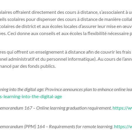
laires offraient directement des cours à distance, s’associaient à u
ils scolaires pour dispenser des cours à distance de manière colla
colaires de district et aux écoles locales d’assurer leur mise en œuv
s. Ceci donne aux conseils et aux écoles la flexibilité nécessaire
s qui offrent un enseignement à distance afin de couvrir les frais a
nnel administratif et du personnel informatique). Au cours de l’an
inancé par des fonds publics.
ning into the digital age: Province announces plan to enhance online le
-learning-into-the-digital-age
emorandum 167 – Online learning graduation requirement
.
https://
emorandum (PPM) 164 – Requirements for remote learning
.
https://