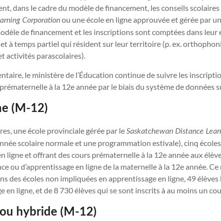
nt, dans le cadre du modèle de financement, les conseils scolaires 
ou une école en ligne approuvée et gérée par une 
arning Corporation
dèle de financement et les inscriptions sont comptées dans leur éc
n et à temps partiel qui résident sur leur territoire (p. ex. orthop
 activités parascolaires).
taire, le ministère de l’Éducation continue de suivre les inscripti
a prématernelle à la 12e année par le biais du système de données su
ne (M-12)
ires, une école provinciale gérée par le
Saskatchewan Distance Lear
nnée scolaire normale et une programmation estivale), cinq école
 ligne et offrant des cours prématernelle à la 12e année aux élève
 ou d’apprentissage en ligne de la maternelle à la 12e année. Ce
ns des écoles non impliquées en apprentissage en ligne, 49 élèves b
en ligne, et de 8 730 élèves qui se sont inscrits à au moins un cour
ou hybride (M-12)