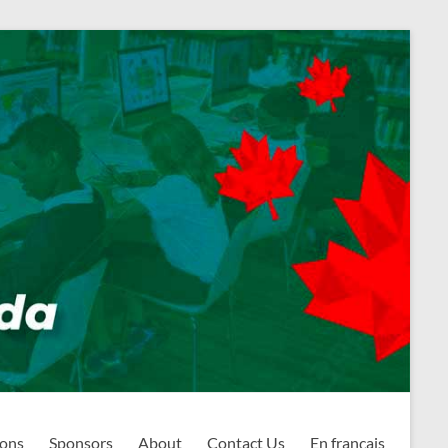
ions
Sponsors
About
Contact Us
En français