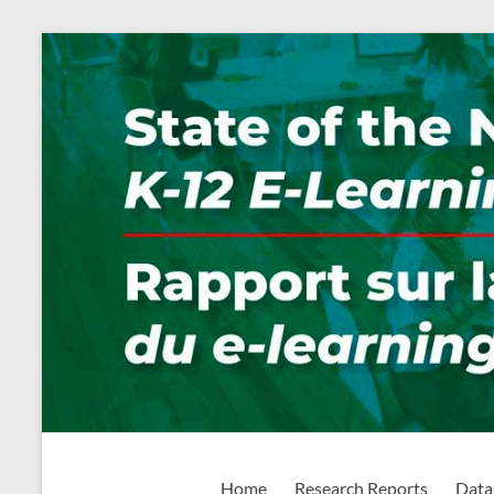
Skip
to
content
State of the Nation: K-1
Home
Research Reports
Data