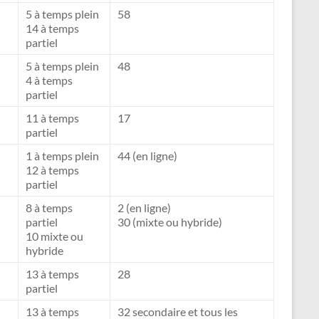
5 à temps plein
58
14 à temps
partiel
5 à temps plein
48
4 à temps
partiel
11 à temps
17
partiel
1 à temps plein
44 (en ligne)
12 à temps
partiel
8 à temps
2 (en ligne)
partiel
30 (mixte ou hybride)
10 mixte ou
hybride
13 à temps
28
partiel
13 à temps
32 secondaire et tous les