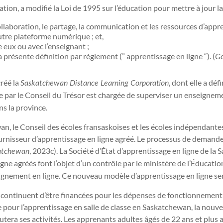
tion, a modifié la Loi de 1995 sur l’éducation pour mettre à jour la
collaboration, le partage, la communication et les ressources d’appr
utre plateforme numérique ; et,
e eux ou avec l’enseignant ;
a présente définition par règlement (” apprentissage en ligne “). (
Go
créé la
, dont elle a déf
Saskatchewan Distance Learning Corporation
ie par le Conseil du Trésor est chargée de superviser un enseignem
ns la province.
ewan, le Conseil des écoles fransaskoises et les écoles indépendan
nisseur d’apprentissage en ligne agréé. Le processus de demande g
, 2023c). La Société d’État d’apprentissage en ligne de l
atchewan
igne agréés font l’objet d’un contrôle par le ministère de l’Éducat
seignement en ligne. Ce nouveau modèle d’apprentissage en ligne s
es continuent d’être financées pour les dépenses de fonctionnement
pour l’apprentissage en salle de classe en Saskatchewan, la nouvel
débutera ses activités. Les apprenants adultes âgés de 22 ans et pl