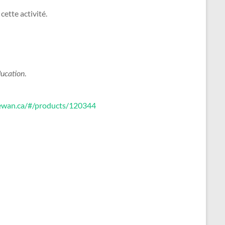
cette activité.
.
ucation
chewan.ca/#/products/120344