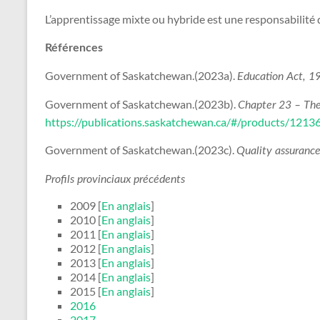
L’apprentissage mixte ou hybride est une responsabilité des
Références
Government of Saskatchewan.(2023a).
Education Act, 1
Government of Saskatchewan.(2023b).
Chapter 23 – The
https://publications.saskatchewan.ca/#/products/1213
Government of Saskatchewan.(2023c).
Quality assurance
Profils provinciaux précédents
2009 [
En anglais
]
2010 [
En anglais
]
2011 [
En anglais
]
2012 [
En anglais
]
2013 [
En anglais
]
2014 [
En anglais
]
2015 [
En anglais
]
2016
2017