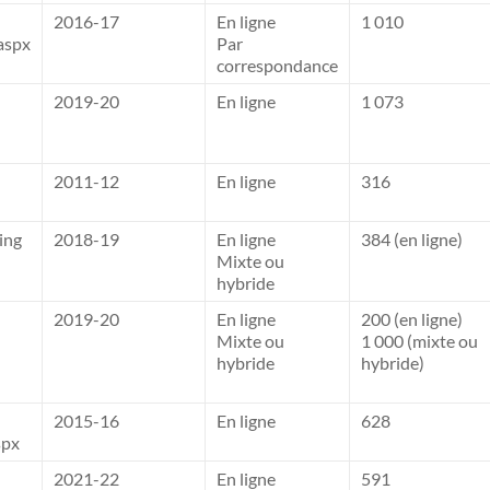
2016-17
En ligne
1 010
aspx
Par
correspondance
2019-20
En ligne
1 073
2011-12
En ligne
316
ing
2018-19
En ligne
384 (en ligne)
Mixte ou
hybride
2019-20
En ligne
200 (en ligne)
Mixte ou
1 000 (mixte ou
hybride
hybride)
2015-16
En ligne
628
spx
2021-22
En ligne
591