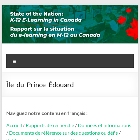
Skip
to
content
State of the Nation: K-12 E-
Menu
Learning in Canada
Île-du-Prince-Édouard
Naviguez notre contenu en français :
Accueil
/
Rapports de recherche
/
Données et informations
/
Documents de référence sur des questions ou défis
/