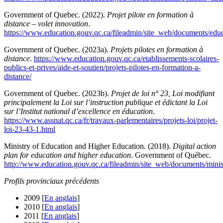
Government of Quebec. (2022).
Projet pilote en formation à
distance – volet innovation
.
https://www.education.gouv.qc.ca/fileadmin/site_web/documents/ed
Government of Quebec. (2023a).
Projets pilotes en formation à
distance
.
https://www.education.gouv.qc.ca/etablissements-scolaires-
publics-et-prives/aide-et-soutien/projets-pilotes-en-formation-a-
distance/
Government of Quebec. (2023b).
Projet de loi n° 23, Loi modifiant
principalement la Loi sur l’instruction publique et édictant la Loi
sur l’Institut national d’excellence en éducation
.
https://www.assnat.qc.ca/fr/travaux-parlementaires/projets-loi/projet-
loi-23-43-1.html
Ministry of Education and Higher Education. (2018).
Digital action
plan for education and higher education
. Government of Québec.
http://www.education.gouv.qc.ca/fileadmin/site_web/documents/min
Profils provinciaux précédents
2009 [
En anglais
]
2010 [
En anglais
]
2011 [
En anglais
]