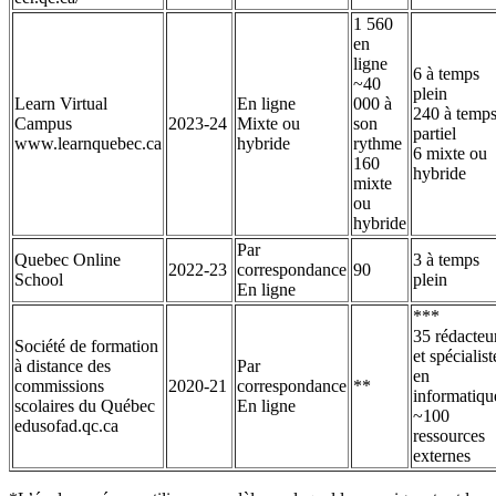
1 560
en
ligne
6 à temps
~40
plein
Learn Virtual
En ligne
000 à
240 à temp
Campus
2023-24
Mixte ou
son
partiel
www.learnquebec.ca
hybride
rythme
6 mixte ou
160
hybride
mixte
ou
hybride
Par
Quebec Online
3 à temps
2022-23
correspondance
90
School
plein
En ligne
***
35 rédacteu
Société de formation
et spécialist
à distance des
Par
en
commissions
2020-21
correspondance
**
informatiqu
scolaires du Québec
En ligne
~100
edusofad.qc.ca
ressources
externes