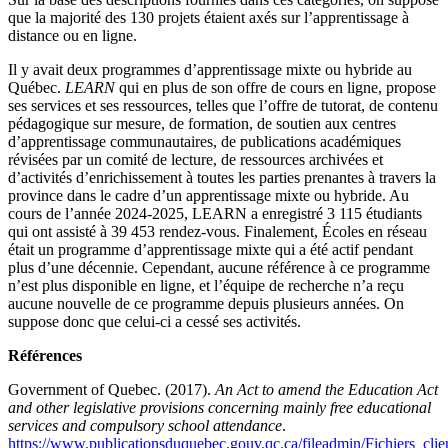
que la majorité des 130 projets étaient axés sur l’apprentissage à
distance ou en ligne.
Il y avait deux programmes d’apprentissage mixte ou hybride au
Québec.
LEARN
qui en plus de son offre de cours en ligne, propose
ses services et ses ressources, telles que l’offre de tutorat, de contenu
pédagogique sur mesure, de formation, de soutien aux centres
d’apprentissage communautaires, de publications académiques
révisées par un comité de lecture, de ressources archivées et
d’activités d’enrichissement à toutes les parties prenantes à travers la
province dans le cadre d’un apprentissage mixte ou hybride. Au
cours de l’année 2024-2025, LEARN a enregistré 3 115 étudiants
qui ont assisté à 39 453 rendez-vous. Finalement, Écoles en réseau
était un programme d’apprentissage mixte qui a été actif pendant
plus d’une décennie. Cependant, aucune référence à ce programme
n’est plus disponible en ligne, et l’équipe de recherche n’a reçu
aucune nouvelle de ce programme depuis plusieurs années. On
suppose donc que celui-ci a cessé ses activités.
Références
Government of Quebec. (2017).
An Act to amend the Education Act
and other legislative provisions concerning mainly free educational
services and compulsory school attendance
.
https://www.publicationsduquebec.gouv.qc.ca/fileadmin/Fichiers_cl