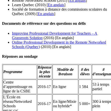
Remote Networked Schools (2011) [
En anglais
]
Learn Quebec (2010) [
En anglais
]
Société de formation à distance des commissions scolaires du
Québec (2009) [
En anglais
]
Documents de référence sur des questions ou défis
Improving Professional Development for Teachers – A
Grassroots Solution
(2016) [En anglais]
Online Professional Development in the Remote Networked
Schools (Quebec)
(2010) [En anglais]
Réponses au sondage
Réponse
Modèle de
# des
#
Programme
la plus
livraison
élèves
d’enseigna
récente
Centre
53 à temps
d’apprentissage en
2016-17
En ligne
1 584
partiel
ligne de la CSBE
L’École en
réseau/Networked
En ligne/Mixte
300 à temp
2016-17
5 000+
Schools
ou hybride*
plein
eer.qc.ca/