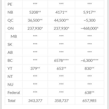
PE
***
***
***
NB
5208**
4171**
5,917**
QC
36,500**
44,500**
~5,300
ON
237,930*
237,930*
~468,000*
MB
***
***
***
SK
***
***
***
AB
***
***
***
BC
***
6578****
~6,300****
YT
379**
653**
830**
NT
***
***
***
NU
***
***
***
Federal
***
***
638**
Total
343,377
358,737
657,985