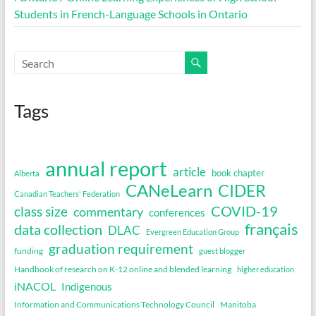
Students in French-Language Schools in Ontario
Tags
annual report
article
book chapter
Alberta
CANeLearn
CIDER
Canadian Teachers' Federation
COVID-19
class size
commentary
conferences
français
data collection
DLAC
Evergreen Education Group
graduation requirement
funding
guest blogger
Handbook of research on K-12 online and blended learning
higher education
iNACOL
Indigenous
Information and Communications Technology Council
Manitoba