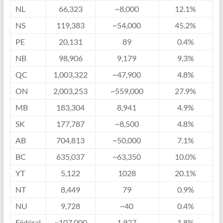
NL
66,323
~8,000
12.1%
NS
119,383
~54,000
45.2%
PE
20,131
89
0.4%
NB
98,906
9,179
9.3%
QC
1,003,322
~47,900
4.8%
ON
2,003,253
~559,000
27.9%
MB
183,304
8,941
4.9%
SK
177,787
~8,500
4.8%
AB
704,813
~50,000
7.1%
BC
635,037
~63,350
10.0%
YT
5,122
1028
20.1%
NT
8,449
79
0.9%
NU
9,728
~40
0.4%
Fédéral
~107,000
1,927
1.8%