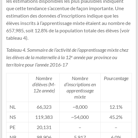
les estimations disponibles les plus plausibles indiquent
que cette tendance s’accentue de façon importante. Une
estimation des données d’inscriptions indique que les
élèves inscrits à l’apprentissage mixte étaient au nombre de
657,985, soit 12.8% de la population totale des élèves (voir
tableau 4).
Tableau 4. Sommaire de l’activité de l’apprentissage mixte chez
les élèves de la maternelle à la 12
année par province ou
e
territoire pour l’année 2016-17
Nombre
Nombre
Pourcentage
d’élèves (M-
d’inscriptions en
12e année)
apprentissage
mixte
NL
66,323
~8,000
12.1%
NS
119,383
~54,000
45.2%
PE
20,131
–
–
NB
98,906
5,917
6.0%