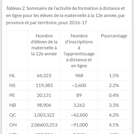
Tableau 2.
Sommaire de l’activité de formation à distance et
en ligne pour les élèves de la maternelle à la 12e année, par
province et par territoire, pour 2016-17
Nombre
Nombre
Pourcentage
d’élèves de la
d’inscriptions
maternelle à
à
la 12e année
l’apprentissage
à distance et
en ligne
NL
66,323
968
1.5%
NS
119,383
~2,600
2.2%
PE
20,131
89
0.4%
NB
98,906
3,262
3.3%
QC
1,003,322
~42,600
4.2%
ON
2,0élé03,253
~91,000
4.5%