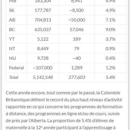
MB
183,304
8,941
4.9%
SK
177,787
~8,500
4.9%
AB
704,813
~50,000
7.1%
BC
635,037
57,046
9.0%
YT
5,122
189
3.7%
NT
8,449
79
0.9%
NU
9,728
~40
0.4%
Federal
~107,000
1,289
1.2%
Total
5,142,548
277,603
5.4%
Cette année encore, tout comme par le passé, la Colombie
Britannique détient le record du plus haut niveau d’activité
rapportée en ce qui concerne les programmes de formation
à distance, des programmes en ligne et/ou de cours, suivie
de près par l’Alberta. La proportion de 5.4% d’élèves de
maternelle à la 12
année participant à l’apprentissage à
e