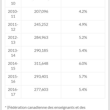
10
2010-
207,096
4.2%
11
2011-
245,252
4.9%
12
2012-
284,963
5.2%
13
2013-
290,185
5.4%
14
2014-
311,648
6.0%
15
2015-
293,401
5.7%
16
2016-
277,603
5.4%
17
* (Fédération canadienne des enseignants et des