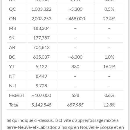
QC
1,003,322
~5,300
0.5%
ON
2,003,253
~468,000
23.4%
MB
183,304
–
–
SK
177,787
–
–
AB
704,813
–
–
BC
635,037
~6,300
1.0%
YT
5,122
830
16.2%
NT
8,449
–
–
NU
9,728
–
–
Fédéral
~107,000
638
0.6%
Total
5,142,548
657,985
12.8%
Tel qu’indiqué ci-dessus, l’activité d’apprentissage mixte à
Terre-Neuve-et-Labrador, ainsi qu’en Nouvelle-Écosse et en