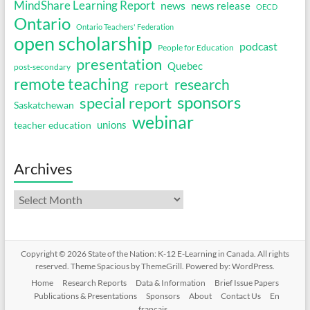
MindShare Learning Report
news
news release
OECD
Ontario
Ontario Teachers' Federation
open scholarship
podcast
People for Education
presentation
Quebec
post-secondary
remote teaching
research
report
sponsors
special report
Saskatchewan
webinar
unions
teacher education
Archives
Archives
Copyright © 2026
State of the Nation: K-12 E-Learning in Canada
. All rights
reserved. Theme
Spacious
by ThemeGrill. Powered by:
WordPress
.
Home
Research Reports
Data & Information
Brief Issue Papers
Publications & Presentations
Sponsors
About
Contact Us
En
français