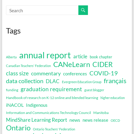
Tags
annual report
article
book chapter
Alberta
CANeLearn
CIDER
Canadian Teachers' Federation
COVID-19
class size
commentary
conferences
français
data collection
DLAC
Evergreen Education Group
graduation requirement
funding
guest blogger
Handbook of research on K-12 online and blended learning
higher education
iNACOL
Indigenous
Information and Communications Technology Council
Manitoba
MindShare Learning Report
news
news release
OECD
Ontario
Ontario Teachers' Federation