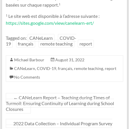
basées sur chaque rapport.
1
Le site web est disponible à l’adresse suivante :
1
https://sites.google.com/view/canelearn-ert/
Tagged on:
CANeLearn
COVID-
19
français
remote teaching
report
Michael Barbour
August 31, 2022
CANeLearn
,
COVID-19
,
français
,
remote teaching
,
report
No Comments
←
CANeLearn Report – Teaching during Times of
Turmoil: Ensuring Continuity of Learning during School
Closures
2022 Data Collection – Individual Program Survey